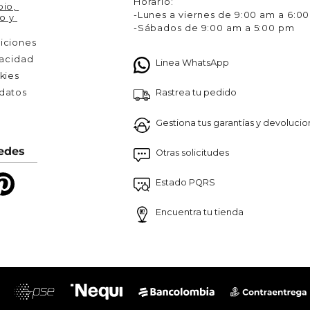
Horario:
io, 
-Lunes a viernes de 9:00 am a 6:0
o y 
-Sábados de 9:00 am a 5:00 pm
iciones
vacidad
Linea WhatsApp
kies
Rastrea tu pedido
atos 

Gestiona tus garantías y devoluci
edes
Otras solicitudes
Estado PQRS
Encuentra tu tienda