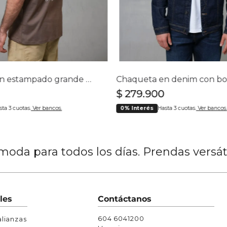
Chaquetas y Chalecos
lecos
Camiseta con estampado grande en espalda para hombre
$
279
.
900
sta 3 cuotas.
Ver bancos.
0% Interés
Hasta 3 cuotas.
Ver bancos.
oda para todos los días. Prendas versá
les
Contáctanos
604 6041200
lianzas