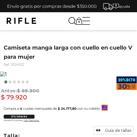
ayuda
0
Camiseta manga larga con cuello en cuello V
para mujer
Ref:
202H022
$
99
.
900
$
79
.
920
Compra a
4
cuotas mensuales de
$ 24.177,80
con tu crédito
0% Interés
Hasta 3 cuotas.
Ver bancos.
Guía de tallas