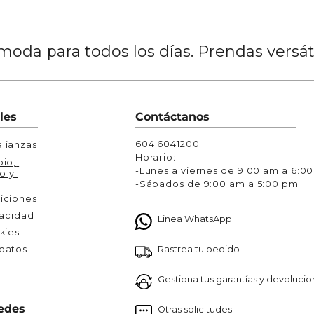
oda para todos los días. Prendas versá
les
Contáctanos
604 6041200
lianzas
Horario:
io, 
-Lunes a viernes de 9:00 am a 6:0
o y 
-Sábados de 9:00 am a 5:00 pm
iciones
vacidad
Linea WhatsApp
kies
Rastrea tu pedido
atos 

Gestiona tus garantías y devoluci
edes
Otras solicitudes