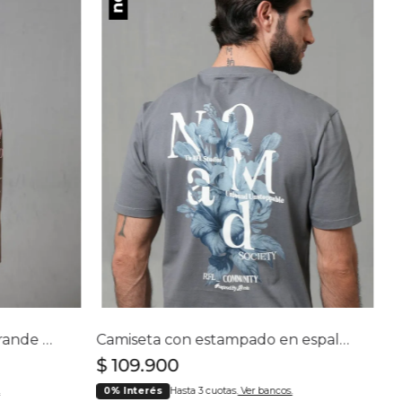
Camiseta con estampado grande en espalda para hombre
Camiseta con estampado en espalda para hombre
$
109
.
900
0% Interés
Hasta 3 cuotas.
Ver bancos.