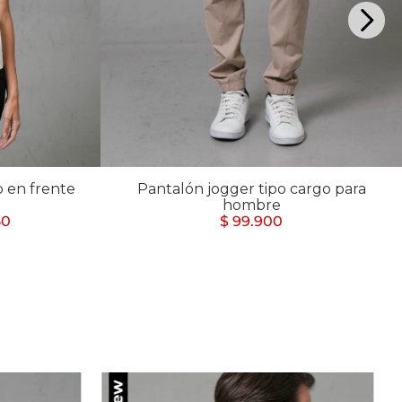
 en frente
Pantalón jogger tipo cargo para
hombre
50
$ 99.900