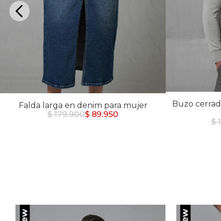
Buzos
Chaquetas y Chalecos
Buzos
10
.
chaquetas mujer
Chaquetas y Chalecos
Chaquetas y Cha
Buzo cerrad
Falda larga en denim para mujer
$ 179.900
$ 89.950
$ 