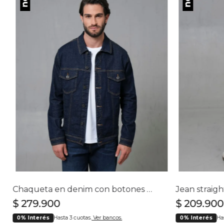
Chaqueta en denim con botones para hombre
$
279
.
900
$
209
.
900
0% Interés
Hasta 3 cuotas.
Ver bancos.
0% Interés
Ha