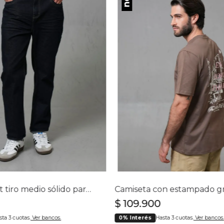
Jean straight tiro medio sólido para hombre
$
109
.
900
sta 3 cuotas.
Ver bancos.
0% Interés
Hasta 3 cuotas.
Ver bancos.