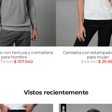
Chaquetas y Chalecos
lecos
o con textura y cremallera
Camiseta con estampado
para hombre
para mujer
179.900
$ 107.940
$ 59.900
$ 29.9
Vistos recientemente