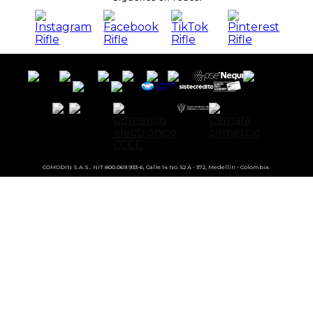
COMODIN S.A.S., NIT 800.069.933-6, Calle 14 No. 52 A - 372, Medellín - Colombia.