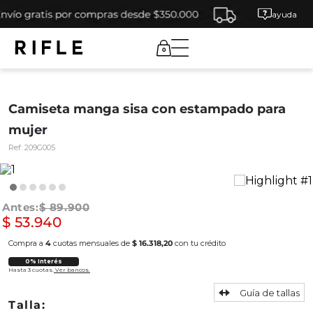
ayuda
0
Camiseta manga sisa con estampado para
mujer
Ref:
209G005
$
89
.
900
$
53
.
940
Compra a
4
cuotas mensuales de
$ 16.318,20
con tu crédito
0% Interés
Hasta 3 cuotas.
Ver bancos.
Guía de tallas