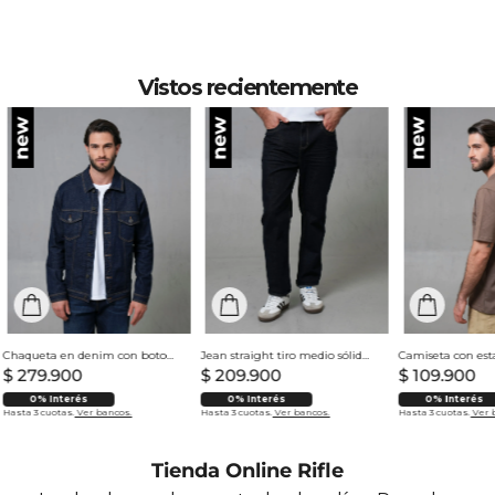
sombra. CUIDADO TEXTIL PROFESIONAL: No
limpieza en seco.
Vistos recientemente
Chaqueta en denim con botones para hombre
Jean straight tiro medio sólido para hombre
$
279
.
900
$
209
.
900
$
109
.
900
0% Interés
0% Interés
0% Interés
Hasta 3 cuotas.
Ver bancos.
Hasta 3 cuotas.
Ver bancos.
Hasta 3 cuotas.
Ver 
Tienda Online Rifle