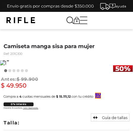
ayuda
0
Camiseta manga sisa para mujer
Ref:
201G100
$
99
.
900
$
49
.
950
Compra a
4
cuotas mensuales de
$ 15.111,12
con tu crédito
0% Interés
Hasta 3 cuotas.
Ver bancos.
Guía de tallas