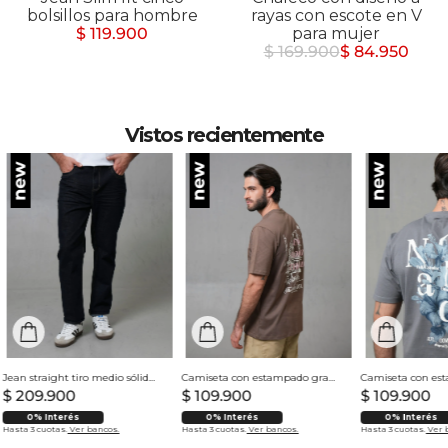
bolsillos para hombre
rayas con escote en V
$ 119.900
para mujer
$ 169.900
$ 84.950
Vistos recientemente
Jean straight tiro medio sólido para hombre
Camiseta con estampado grande en espalda para hombre
$
209
.
900
$
109
.
900
$
109
.
900
0% Interés
0% Interés
0% Interés
Hasta 3 cuotas.
Ver bancos.
Hasta 3 cuotas.
Ver bancos.
Hasta 3 cuotas.
Ver 