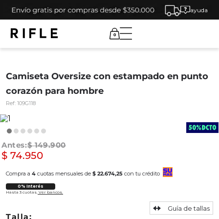
ayuda
0
Camiseta Oversize con estampado en punto
corazón para hombre
Ref:
109G118
$
149
.
900
$
74
.
950
Compra a
4
cuotas mensuales de
$ 22.674,25
con tu crédito
0% Interés
Hasta 3 cuotas.
Ver bancos.
Guía de tallas