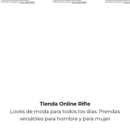
Hasta 3 cuotas.
Ver bancos.
Hasta 3 cuotas.
Ver bancos.
Hasta 3 cuotas.
Ver 
Tienda Online Rifle
Looks de moda para todos los días. Prendas
versátiles para hombre y para mujer