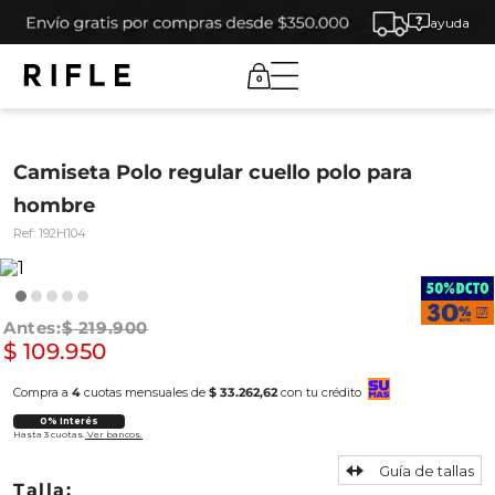
ayuda
0
Camiseta Polo regular cuello polo para
hombre
Ref:
192H104
$
219
.
900
$
109
.
950
Compra a
4
cuotas mensuales de
$ 33.262,62
con tu crédito
0% Interés
Hasta 3 cuotas.
Ver bancos.
Guía de tallas