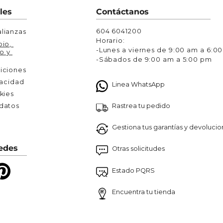
Chaquetas y Chalecos
les
Contáctanos
lecos
604 6041200
lianzas
Horario:
io, 
-Lunes a viernes de 9:00 am a 6:0
o y 
-Sábados de 9:00 am a 5:00 pm
iciones
vacidad
Linea WhatsApp
kies
Rastrea tu pedido
atos 

Gestiona tus garantías y devoluci
edes
Otras solicitudes
Estado PQRS
Encuentra tu tienda