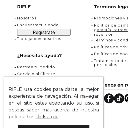
Buzos
Chaquetas y Chalecos
Buzos
10
.
chaquetas mujer
RIFLE
Términos lega
Chaquetas y Chalecos
Chaquetas y Cha
Nosotros
Promociones y a
Encuentra tu tienda
Política de camb
garantía, retract
Regístrate
reversión
Trabaja con nosotros
Términos y cond
Políticas de pri
Políticas de coo
¿Necesitas ayuda?
Tratamiento de d
personales
Rastrea tu pedido
Servicio al Cliente
Preguntas Frecuentes
Síguenos en r
Guía de Tallas
RIFLE usa cookies para darte la mejor
Mapa del Sitio
experiencia de navegación. Al navegar
en el sitio estas aceptando su uso, si
deseas saber más acerca de nuestra
política has
click aquí.