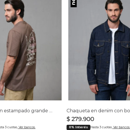
Camiseta con estampado grande en espalda para hombre
$
279
.
900
sta 3 cuotas.
Ver bancos.
0% Interés
Hasta 3 cuotas.
Ver bancos.