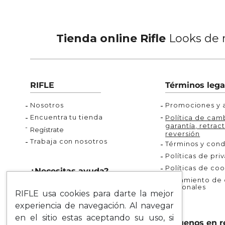
Tienda online Rifle
Looks de m
RIFLE
Términos lega
Nosotros
Promociones y a
Encuentra tu tienda
Política de camb
garantía, retract
Regístrate
reversión
Trabaja con nosotros
Términos y cond
Políticas de pri
Políticas de coo
¿Necesitas ayuda?
Tratamiento de d
personales
Rastrea tu pedido
RIFLE usa cookies para darte la mejor
Servicio al Cliente
experiencia de navegación. Al navegar
Preguntas Frecuentes
en el sitio estas aceptando su uso, si
Síguenos en r