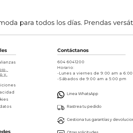
oda para todos los días. Prendas versá
les
Contáctanos
604 6041200
lianzas
Horario:
io, 
-Lunes a viernes de 9:00 am a 6:0
o y 
-Sábados de 9:00 am a 5:00 pm
iciones
vacidad
Linea WhatsApp
kies
Rastrea tu pedido
atos 

Gestiona tus garantías y devoluci
edes
Otras solicitudes