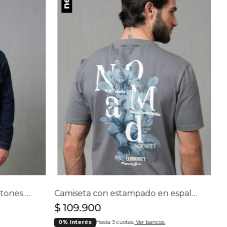
Chaqueta en denim con botones para hombre
Camiseta con estampado en espalda para hombre
$
109
.
900
0% Interés
Hasta 3 cuotas.
Ver bancos.