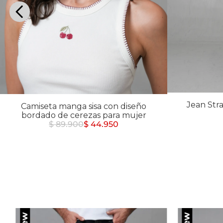
Buzos
Chaquetas y Chalecos
Buzos
10
.
chaquetas mujer
Chaquetas y Chalecos
Chaquetas y Cha
Jean Stra
Camiseta manga sisa con diseño
bordado de cerezas para mujer
$ 89.900
$ 44.950