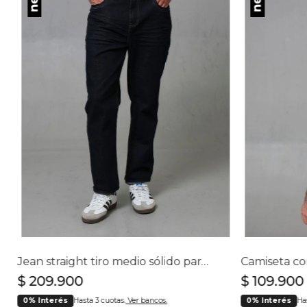
Jean straight tiro medio sólido para hombre
$
209
.
900
$
109
.
900
0% Interés
Hasta 3 cuotas.
Ver bancos.
0% Interés
Ha