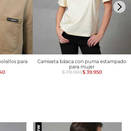
lsillos para
Camiseta básica con puma estampado
para mujer
940
$ 79.900
$ 39.950