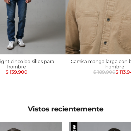
Chaquetas y Chalecos
lecos
ight cinco bolsillos para
Camisa manga larga con bo
hombre
hombre
$ 139.900
$ 189.900
$ 113.
Vistos recientemente