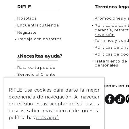
Buzos
Chaquetas y Chalecos
Buzos
10
.
chaquetas mujer
RIFLE
Términos lega
Chaquetas y Chalecos
Chaquetas y Cha
Nosotros
Promociones y a
Encuentra tu tienda
Política de camb
garantía, retract
Regístrate
reversión
Trabaja con nosotros
Términos y cond
Políticas de pri
Políticas de coo
¿Necesitas ayuda?
Tratamiento de d
personales
Rastrea tu pedido
Servicio al Cliente
Preguntas Frecuentes
Síguenos en r
Guía de Tallas
RIFLE usa cookies para darte la mejor
Mapa del Sitio
experiencia de navegación. Al navegar
en el sitio estas aceptando su uso, si
deseas saber más acerca de nuestra
política has
click aquí.