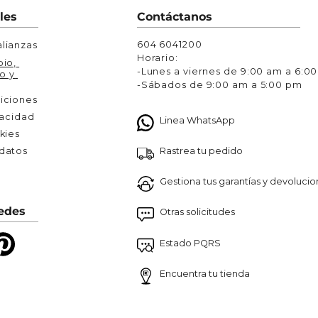
Chaquetas y Chalecos
les
Contáctanos
lecos
604 6041200
lianzas
Horario:
io, 
-Lunes a viernes de 9:00 am a 6:0
o y 
-Sábados de 9:00 am a 5:00 pm
iciones
vacidad
Linea WhatsApp
kies
Rastrea tu pedido
atos 

Gestiona tus garantías y devoluci
edes
Otras solicitudes
Estado PQRS
Encuentra tu tienda