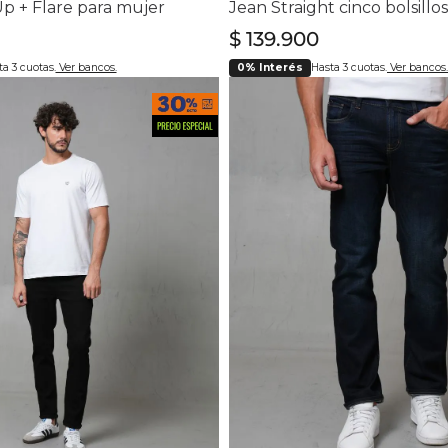
p + Flare para mujer
$
139
.
900
a 3 cuotas.
Ver bancos.
0% Interés
Hasta 3 cuotas.
Ver bancos.