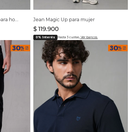
lla
Selecciona tu talla
8
40
4
6
8
10
12
Jean Classic cinco bolsillos para hombre
Jean Magic Up para mujer
$
119
.
900
0% Interés
Hasta 3 cuotas.
Ver bancos.