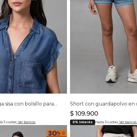
Chaquetas y Chalecos
lecos
lecciona tu talla
Selecciona tu ta
S
M
L
XL
4
6
8
10
12
1
Camisa manga sisa con bolsillo para mujer
$
109
.
900
a 3 cuotas.
Ver bancos.
0% Interés
Hasta 3 cuotas.
Ver bancos.