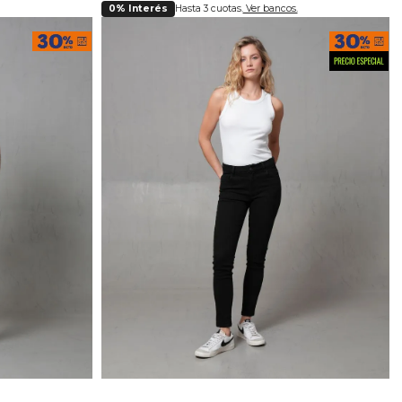
0% Interés
Hasta 3 cuotas.
Ver bancos.
lla
Selecciona tu talla
38
4
6
8
10
12