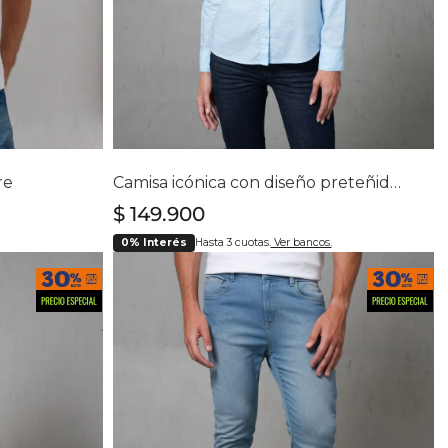
lla
Selecciona tu talla
S
M
XL
re
Camisa icónica con diseño preteñido a rayas para mujer
$
149
.
900
0% Interés
Hasta 3 cuotas.
Ver bancos.