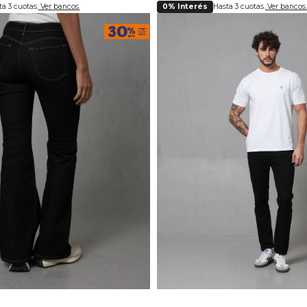
a 3 cuotas.
Ver bancos.
0% Interés
Hasta 3 cuotas.
Ver bancos.
lecciona tu talla
Selecciona tu ta
6
8
10
12
14
16
28
30
32
34
36