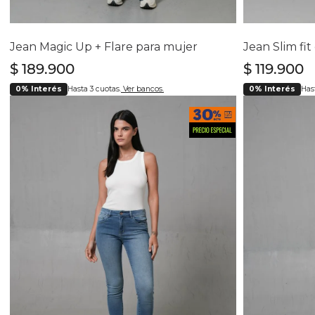
Selecciona tu talla
Se
6
8
10
12
14
16
3
Jean Magic Up + Flare para mujer
$
189
.
900
$
119
.
900
0% Interés
Hasta 3 cuotas.
Ver bancos.
0% Interés
Hast