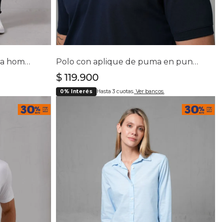
lla
Selecciona tu talla
8
40
S
M
L
XL
XXL
Jean Slim cinco bolsillos para hombre
Polo con aplique de puma en punto corazón para hombre
$
119
.
900
0% Interés
Hasta 3 cuotas.
Ver bancos.