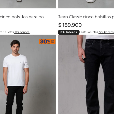
lecciona tu talla
Selecciona tu ta
0
32
34
36
38
28
30
32
34
36
3
Jean Slim fit cinco bolsillos para hombre
$
189
.
900
a 3 cuotas.
Ver bancos.
0% Interés
Hasta 3 cuotas.
Ver bancos.