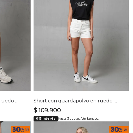
lla
Selecciona tu talla
4
4
6
8
10
12
14
Short con guardapolvo en ruedo para mujer
Short con guardapolvo en ruedo para mujer
$
109
.
900
0% Interés
Hasta 3 cuotas.
Ver bancos.