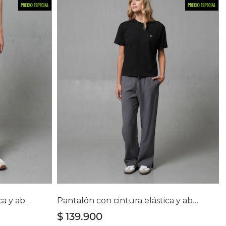
lla
Selecciona tu talla
16
6
8
10
12
16
Pantalón con cintura elástica y abertura en bota para mujer
Pantalón con cintura elástica y abertura en bota para mujer
$
139
.
900