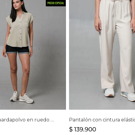
lecciona tu talla
Selecciona tu ta
4
6
8
10
12
14
4
6
8
10
12
14
Short con guardapolvo en ruedo para mujer
$
139
.
900