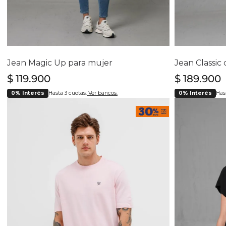
Selecciona tu talla
Se
6
8
10
12
16
28
Jean Magic Up para mujer
$
119
.
900
$
189
.
900
0% Interés
Hasta 3 cuotas.
Ver bancos.
0% Interés
Hast