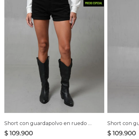
Selecciona tu talla
Se
4
6
8
10
12
14
Short con guardapolvo en ruedo para mujer
$
109
.
900
$
109
.
900