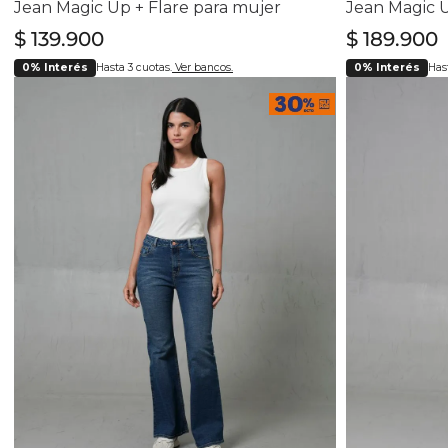
Jean Magic Up + Flare para mujer
Jean Magic U
$
139
.
900
$
189
.
900
0% Interés
Hasta 3 cuotas.
Ver bancos.
0% Interés
Hast