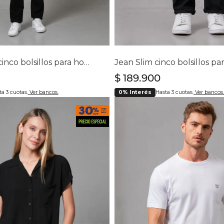
lecciona tu talla
Selecciona tu ta
30
32
34
36
40
28
30
32
34
36
3
Jean Classic cinco bolsillos para hombre
$
189
.
900
a 3 cuotas.
Ver bancos.
0% Interés
Hasta 3 cuotas.
Ver bancos.