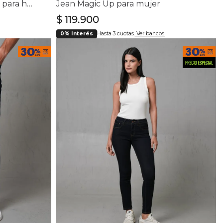
Jean Straight cinco bolsillos para hombre
Jean Magic Up para mujer
$
119
.
900
0% Interés
Hasta 3 cuotas.
Ver bancos.