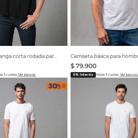
lecciona tu talla
Selecciona tu ta
XS
S
M
L
S
L
XL
Camisa de manga corta rodada para mujer
Camiseta básica para homb
$
79
.
900
a 3 cuotas.
Ver bancos.
0% Interés
Hasta 3 cuotas.
Ver bancos.