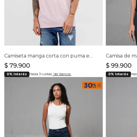
Selecciona tu talla
Se
M
L
XL
XXL
Camiseta manga corta con puma estampado para hombre
$
79
.
900
$
99
.
900
0% Interés
Hasta 3 cuotas.
Ver bancos.
0% Interés
Hast