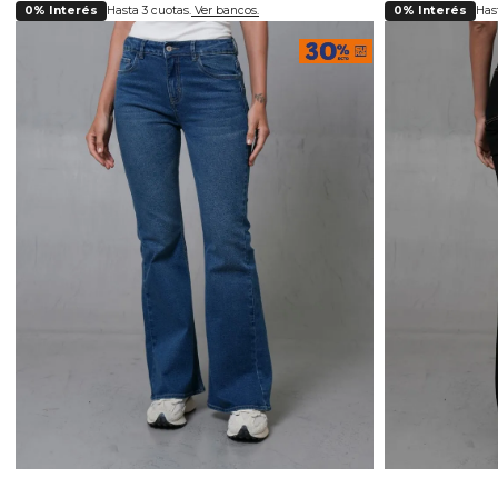
0% Interés
Hasta 3 cuotas.
Ver bancos.
0% Interés
Hast
Selecciona tu talla
Se
6
8
10
12
14
16