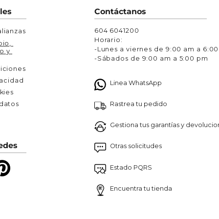
Chaquetas y Chalecos
les
Contáctanos
lecos
604 6041200
lianzas
Horario:
io, 
-Lunes a viernes de 9:00 am a 6:0
o y 
-Sábados de 9:00 am a 5:00 pm
iciones
vacidad
Linea WhatsApp
kies
Rastrea tu pedido
atos 

Gestiona tus garantías y devoluci
edes
Otras solicitudes
Estado PQRS
Encuentra tu tienda