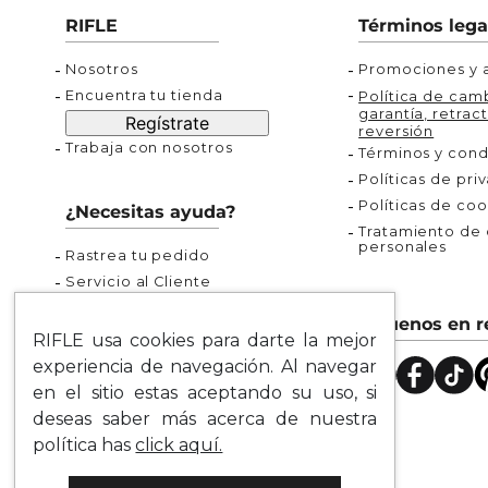
Buzos
Chaquetas y Chalecos
Buzos
10
.
chaquetas mujer
RIFLE
Términos lega
Chaquetas y Chalecos
Chaquetas y Cha
Nosotros
Promociones y a
Encuentra tu tienda
Política de camb
garantía, retract
Regístrate
reversión
Trabaja con nosotros
Términos y cond
Políticas de pri
Políticas de coo
¿Necesitas ayuda?
Tratamiento de d
personales
Rastrea tu pedido
Servicio al Cliente
Preguntas Frecuentes
Síguenos en r
Guía de Tallas
RIFLE usa cookies para darte la mejor
Mapa del Sitio
experiencia de navegación. Al navegar
en el sitio estas aceptando su uso, si
deseas saber más acerca de nuestra
política has
click aquí.