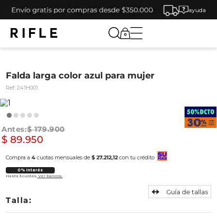
ayuda
0
Falda larga color azul para mujer
Ref:
241H001
$
179
.
900
$
89
.
950
Compra a
4
cuotas mensuales de
$ 27.212,12
con tu crédito
0% Interés
Hasta 3 cuotas.
Ver bancos.
Guía de tallas