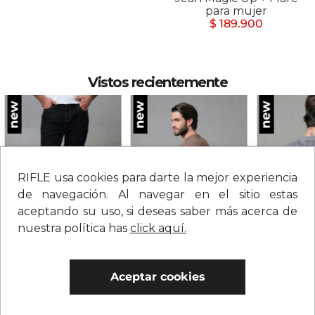
algodón para mujer
para mujer
$ 209.900
$ 146.930
$ 189.900
Vistos recientemente
RIFLE usa cookies para darte la mejor experiencia
de navegación. Al navegar en el sitio estas
aceptando su uso, si deseas saber más acerca de
nuestra política has
click aquí.
Jean straight tiro medio sólido para hombre
Camiseta con estampado grande en espalda para hombre
$
209
.
900
$
109
.
900
$
109
.
900
Aceptar cookies
0% Interés
0% Interés
0% Interés
Hasta 3 cuotas.
Ver bancos.
Hasta 3 cuotas.
Ver bancos.
Hasta 3 cuotas.
Ver 