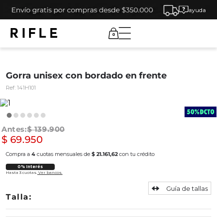
ayuda
0
Gorra unisex con bordado en frente
Ref:
141H101
$
139
.
900
$
69
.
950
Compra a
4
cuotas mensuales de
$ 21.161,62
con tu crédito
0% Interés
Hasta 3 cuotas.
Ver bancos.
Guía de tallas