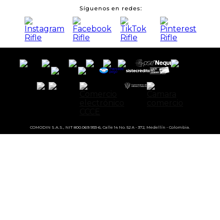
Síguenos en redes
COMODIN S.A.S., NIT 800.069.933-6, Calle 14 No. 52 A - 372, Medellín - Colombia.