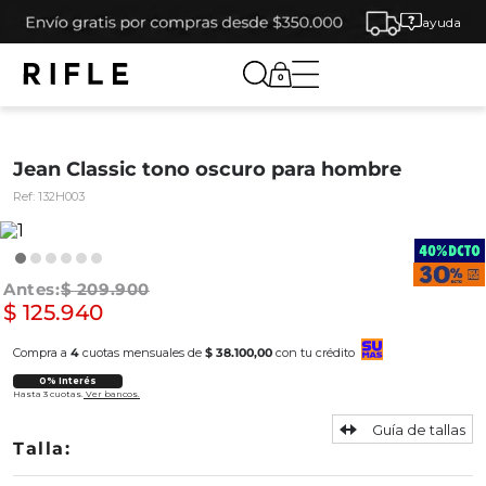
ayuda
0
Jean Classic tono oscuro para hombre
Ref:
132H003
$
209
.
900
$
125
.
940
Compra a
4
cuotas mensuales de
$ 38.100,00
con tu crédito
0% Interés
Hasta 3 cuotas.
Ver bancos.
Guía de tallas