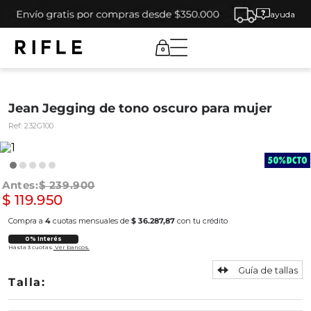
ayuda
0
Jean Jegging de tono oscuro para mujer
Ref:
232G100
$
239
.
900
$
119
.
950
Compra a
4
cuotas mensuales de
$ 36.287,87
con tu crédito
0% Interés
Hasta 3 cuotas.
Ver bancos.
Guía de tallas