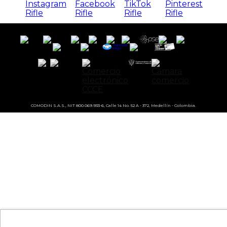
COMODIN S.A.S., NIT 800.069.933-6, Calle 14 No. 52 A - 372, Medellín - Colombia.