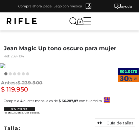
ayuda
0
Jean Magic Up tono oscuro para mujer
Ref:
239F104
$
239
.
900
$
119
.
950
Compra a
4
cuotas mensuales de
$ 36.287,87
con tu crédito
0% Interés
Hasta 3 cuotas.
Ver bancos.
Guía de tallas