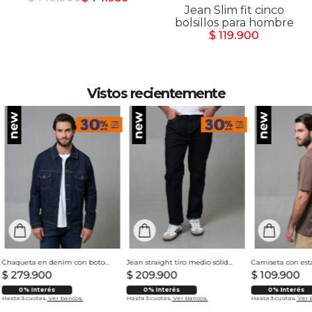
Jean Slim fit cinco
bolsillos para hombre
$ 119.900
Vistos recientemente
Chaqueta en denim con botones para hombre
Jean straight tiro medio sólido para hombre
$
279
.
900
$
209
.
900
$
109
.
900
0% Interés
0% Interés
0% Interés
Hasta 3 cuotas.
Ver bancos.
Hasta 3 cuotas.
Ver bancos.
Hasta 3 cuotas.
Ver 