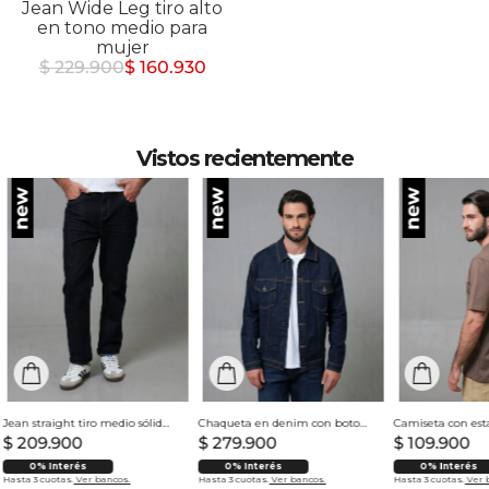
Jean Wide Leg tiro alto
en tono medio para
mujer
$ 229.900
$ 160.930
Vistos recientemente
Jean straight tiro medio sólido para hombre
Chaqueta en denim con botones para hombre
$
209
.
900
$
279
.
900
$
109
.
900
0% Interés
0% Interés
0% Interés
Hasta 3 cuotas.
Ver bancos.
Hasta 3 cuotas.
Ver bancos.
Hasta 3 cuotas.
Ver 