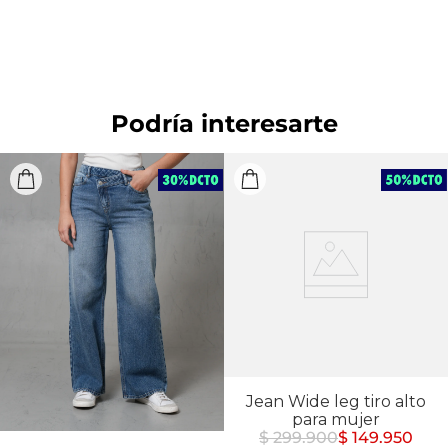
de la base de 150 ºC
CUIDADO TEXTIL PROFESIONAL: No limpieza en
seco
OTROS: Lavar con colores similares.
OTROS: Lavar por el revés.
Podría interesarte
OTROS: No remojar.
OTROS: No planchar los accesorios.
Jean Wide leg tiro alto
para mujer
$ 299.900
$ 149.950