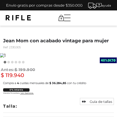
ayuda
0
Jean Mom con acabado vintage para mujer
Ref:
233G005
$
199
.
900
$
119
.
940
Compra a
4
cuotas mensuales de
$ 36.284,85
con tu crédito
0% Interés
Hasta 3 cuotas.
Ver bancos.
Guía de tallas