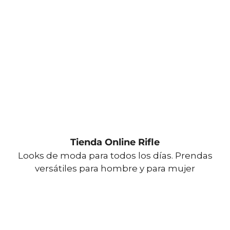
de la base de 150 ºC
CUIDADO TEXTIL PROFESIONAL: No limpieza en
seco
OTROS: Lavar con colores similares.
OTROS: Lavar por el revés.
OTROS: No remojar.
OTROS: No planchar los accesorios.
PRENDA
LAVADO: Temperatura máxima de lavado 40 ºC ,
Proceso normal
Tienda Online Rifle
BLANQUEADO: No usar blanqueador
Looks de moda para todos los días. Prendas
SECADO: No secar en máquina
versátiles para hombre y para mujer
SECADO: Secado en tendedero a la sombra
PLANCHADO: Planchar a una temperatura máxima
de la base de 150 ºC
CUIDADO TEXTIL PROFESIONAL: No limpieza en
seco
OTROS: Lavar con colores similares.