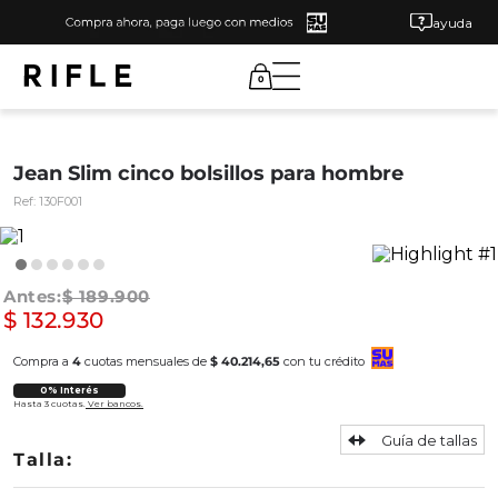
ayuda
0
Jean Slim cinco bolsillos para hombre
Ref:
130F001
$
189
.
900
$
132
.
930
Compra a
4
cuotas mensuales de
$ 40.214,65
con tu crédito
0% Interés
Hasta 3 cuotas.
Ver bancos.
Guía de tallas