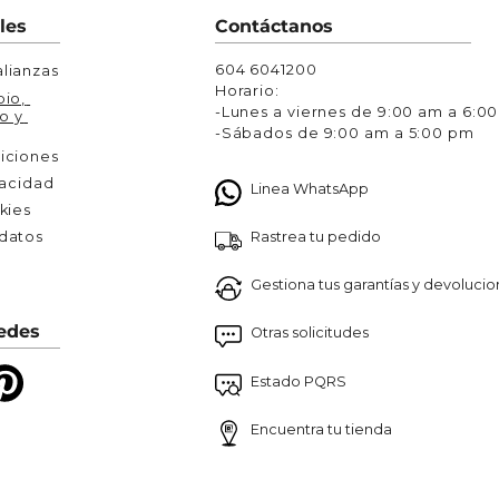
Chaquetas y Chalecos
les
Contáctanos
lecos
604 6041200
lianzas
Horario:
io, 
-Lunes a viernes de 9:00 am a 6:0
o y 
-Sábados de 9:00 am a 5:00 pm
iciones
vacidad
Linea WhatsApp
kies
Rastrea tu pedido
atos 

Gestiona tus garantías y devoluci
edes
Otras solicitudes
Estado PQRS
Encuentra tu tienda