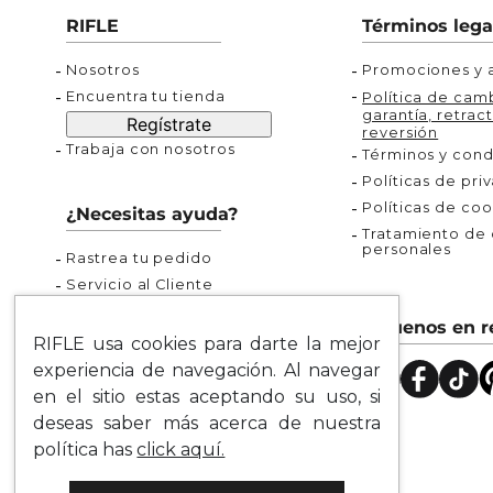
Buzos
Chaquetas y Chalecos
Buzos
10
.
chaquetas mujer
RIFLE
Términos lega
Chaquetas y Chalecos
Chaquetas y Cha
Nosotros
Promociones y a
Encuentra tu tienda
Política de camb
garantía, retract
Regístrate
reversión
Trabaja con nosotros
Términos y cond
Políticas de pri
Políticas de coo
¿Necesitas ayuda?
Tratamiento de d
personales
Rastrea tu pedido
Servicio al Cliente
Preguntas Frecuentes
Síguenos en r
Guía de Tallas
RIFLE usa cookies para darte la mejor
Mapa del Sitio
experiencia de navegación. Al navegar
en el sitio estas aceptando su uso, si
deseas saber más acerca de nuestra
política has
click aquí.