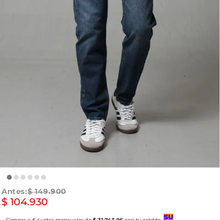
$
149
.
900
$
104
.
930