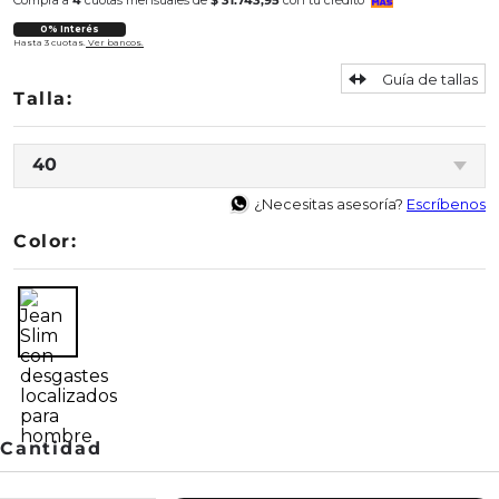
Compra a
4
cuotas mensuales de
$ 31.743,95
con tu crédito
0% Interés
Hasta 3 cuotas.
Ver bancos.
Guía de tallas
40
¿Necesitas asesoría?
Escríbenos
Color: