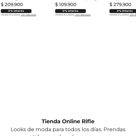
$
209
.
900
$
109
.
900
$
279
.
900
0% Interés
0% Interés
0% Interés
Hasta 3 cuotas.
Ver bancos.
Hasta 3 cuotas.
Ver bancos.
Hasta 3 cuotas.
Ver 
Tienda Online Rifle
Looks de moda para todos los días. Prendas