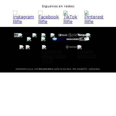
Síguenos en redes
COMODIN S.A.S., NIT 800.069.933-6, Calle 14 No. 52 A - 372, Medellín - Colombia.