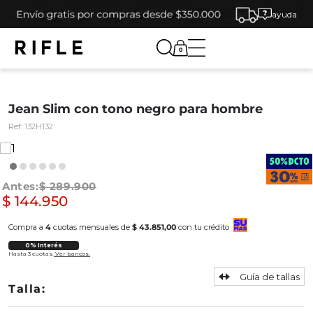
ayuda
0
Jean Slim con tono negro para hombre
Ref:
132H132
$
289
.
900
$
144
.
950
Compra a
4
cuotas mensuales de
$ 43.851,00
con tu crédito
0% Interés
Hasta 3 cuotas.
Ver bancos.
Guía de tallas