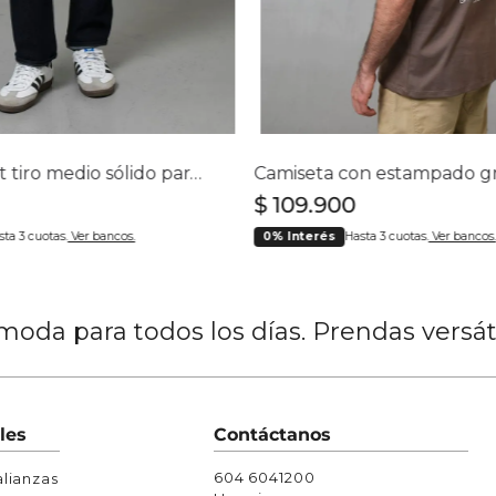
Chaquetas y Chalecos
lecos
Jean straight tiro medio sólido para hombre
$
109
.
900
sta 3 cuotas.
Ver bancos.
0% Interés
Hasta 3 cuotas.
Ver bancos.
oda para todos los días. Prendas versá
les
Contáctanos
604 6041200
lianzas