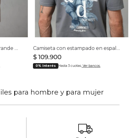
Camiseta con estampado grande en espalda para hombre
Camiseta con estampado en espalda para hombre
$
109
.
900
0% Interés
Hasta 3 cuotas.
Ver bancos.
tiles para hombre y para mujer