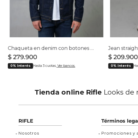
Buzos
Chaquetas y Chalecos
Buzos
10
.
chaquetas mujer
Chaquetas y Chalecos
Chaquetas y Cha
Chaqueta en denim con botones para hombre
$
279
.
900
$
209
.
900
0% Interés
Hasta 3 cuotas.
Ver bancos.
0% Interés
Ha
Tienda online Rifle
Looks de m
RIFLE
Términos lega
Nosotros
Promociones y a