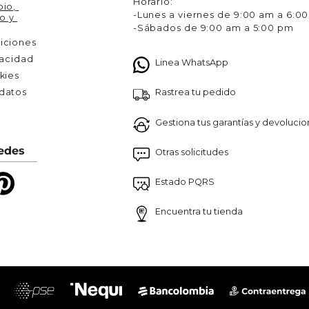
Horario:
io, 
-Lunes a viernes de 9:00 am a 6:0
o y 
-Sábados de 9:00 am a 5:00 pm
iciones
vacidad
Linea WhatsApp
kies
Rastrea tu pedido
atos 

Gestiona tus garantías y devoluci
edes
Otras solicitudes
Estado PQRS
Encuentra tu tienda