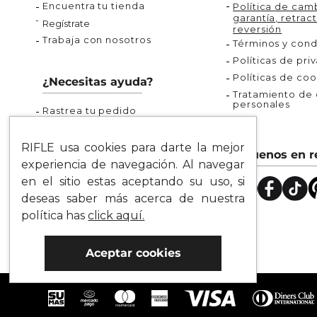
Encuentra tu tienda
Política de camb
garantía, retract
Regístrate
reversión
Trabaja con nosotros
Términos y cond
Políticas de pri
Políticas de coo
¿Necesitas ayuda?
Tratamiento de d
personales
Rastrea tu pedido
Servicio al Cliente
Preguntas Frecuentes
RIFLE usa cookies para darte la mejor
Síguenos en r
Guía de Tallas
experiencia de navegación. Al navegar
Mapa del Sitio
en el sitio estas aceptando su uso, si
deseas saber más acerca de nuestra
política has
click aquí.
Aceptar cookies