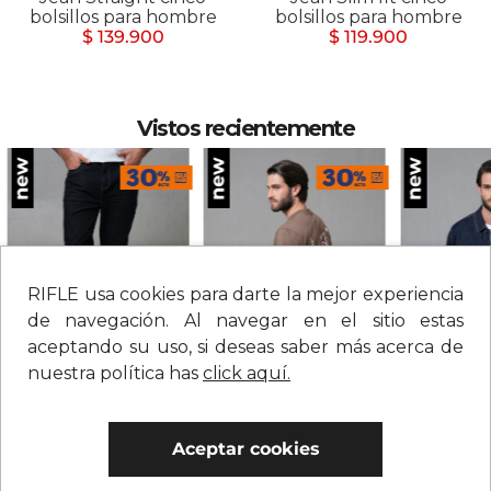
bolsillos para hombre
bolsillos para hombre
$ 139.900
$ 119.900
Vistos recientemente
RIFLE usa cookies para darte la mejor experiencia
de navegación. Al navegar en el sitio estas
aceptando su uso, si deseas saber más acerca de
nuestra política has
click aquí.
Jean straight tiro medio sólido para hombre
Camiseta con estampado grande en espalda para hombre
$
209
.
900
$
109
.
900
$
279
.
900
0% Interés
0% Interés
0% Interés
Aceptar cookies
Hasta 3 cuotas.
Ver bancos.
Hasta 3 cuotas.
Ver bancos.
Hasta 3 cuotas.
Ver 