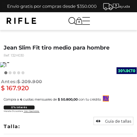
ayuda
0
Jean Slim Fit tiro medio para hombre
Ref:
132H030
$
209
.
900
$
167
.
920
Compra a
4
cuotas mensuales de
$ 50.800,00
con tu crédito
0% Interés
Hasta 3 cuotas.
Ver bancos.
Guía de tallas