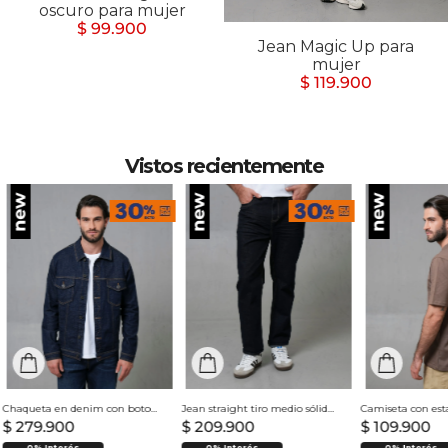
oscuro para mujer
$ 99.900
Jean Magic Up para
mujer
$ 119.900
Vistos recientemente
Chaqueta en denim con botones para hombre
Jean straight tiro medio sólido para hombre
$
279
.
900
$
209
.
900
$
109
.
900