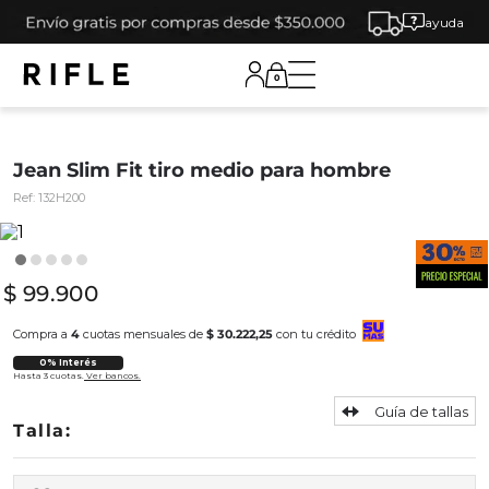
ayuda
0
Jean Slim Fit tiro medio para hombre
Ref:
132H200
$
99
.
900
Compra a
4
cuotas mensuales de
$ 30.222,25
con tu crédito
0% Interés
Hasta 3 cuotas.
Ver bancos.
Guía de tallas