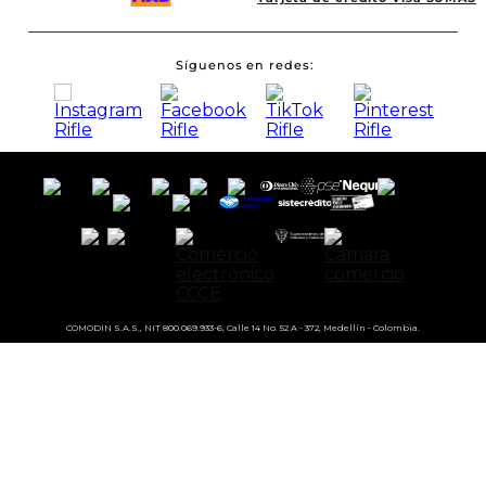
Síguenos en redes
COMODIN S.A.S., NIT 800.069.933-6, Calle 14 No. 52 A - 372, Medellín - Colombia.