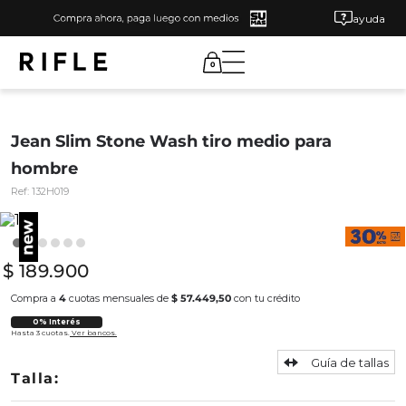
ayuda
0
Jean Slim Stone Wash tiro medio para
hombre
Ref:
132H019
$
189
.
900
Compra a
4
cuotas mensuales de
$ 57.449,50
con tu crédito
0% Interés
Hasta 3 cuotas.
Ver bancos.
Guía de tallas