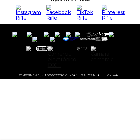
COMODIN S.A.S., NIT 800.069.933-6, Calle 14 No. 52 A - 372, Medellín - Colombia.