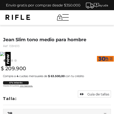
ayuda
0
Jean Slim tono medio para hombre
Ref:
133H013
$
209
.
900
Compra a
4
cuotas mensuales de
$ 63.500,00
con tu crédito
0% Interés
Hasta 3 cuotas.
Ver bancos.
Guía de tallas
28