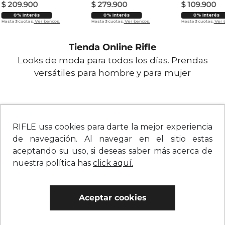
$
209
.
900
$
279
.
900
$
109
.
900
0% Interés
0% Interés
0% Interés
Hasta 3 cuotas.
Ver bancos.
Hasta 3 cuotas.
Ver bancos.
Hasta 3 cuotas.
Ver 
Tienda Online Rifle
Looks de moda para todos los días. Prendas
versátiles para hombre y para mujer
RIFLE usa cookies para darte la mejor experiencia
de navegación. Al navegar en el sitio estas
aceptando su uso, si deseas saber más acerca de
nuestra política has
click aquí.
Aceptar cookies