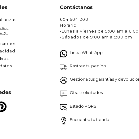
Chaquetas y Chalecos
les
Contáctanos
lecos
604 6041200
lianzas
Horario:
io, 
-Lunes a viernes de 9:00 am a 6:0
o y 
-Sábados de 9:00 am a 5:00 pm
iciones
vacidad
Linea WhatsApp
kies
Rastrea tu pedido
atos 

Gestiona tus garantías y devoluci
edes
Otras solicitudes
Estado PQRS
Encuentra tu tienda