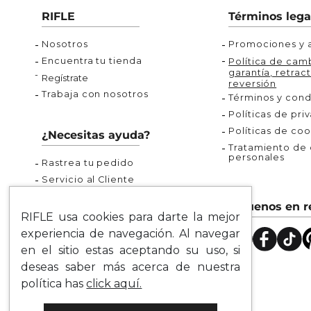
Buzos
Chaquetas y Chalecos
Buzos
10
.
chaquetas mujer
RIFLE
Términos lega
Chaquetas y Chalecos
Chaquetas y Cha
Nosotros
Promociones y a
Encuentra tu tienda
Política de camb
garantía, retract
Regístrate
reversión
Trabaja con nosotros
Términos y cond
Políticas de pri
Políticas de coo
¿Necesitas ayuda?
Tratamiento de d
personales
Rastrea tu pedido
Servicio al Cliente
Preguntas Frecuentes
Síguenos en r
Guía de Tallas
RIFLE usa cookies para darte la mejor
Mapa del Sitio
experiencia de navegación. Al navegar
en el sitio estas aceptando su uso, si
deseas saber más acerca de nuestra
política has
click aquí.