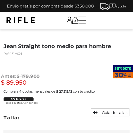
ayuda
0
Jean Straight tono medio para hombre
Ref:
131H021
$
179
.
900
$
89
.
950
Compra a
4
cuotas mensuales de
$ 27.212,12
con tu crédito
0% Interés
Hasta 3 cuotas.
Ver bancos.
Guía de tallas