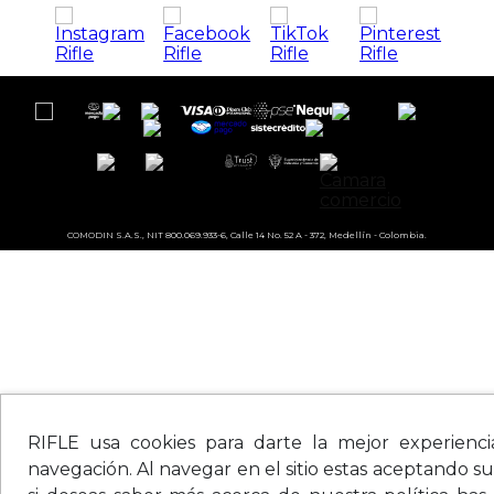
COMODIN S.A.S., NIT 800.069.933-6, Calle 14 No. 52 A - 372, Medellín - Colombia.
RIFLE usa cookies para darte la mejor experienc
navegación. Al navegar en el sitio estas aceptando su