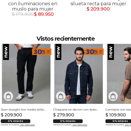
con iluminaciones en
silueta recta para mujer
muslo para mujer
$ 209.900
$ 179.900
$ 89.950
Vistos recientemente
Jean straight tiro medio sólido para hombre
Chaqueta en denim con botones para hombre
$
209
.
900
$
279
.
900
$
109
.
900
0% Interés
0% Interés
0% Interés
Hasta 3 cuotas.
Ver bancos.
Hasta 3 cuotas.
Ver bancos.
Hasta 3 cuotas.
Ver 