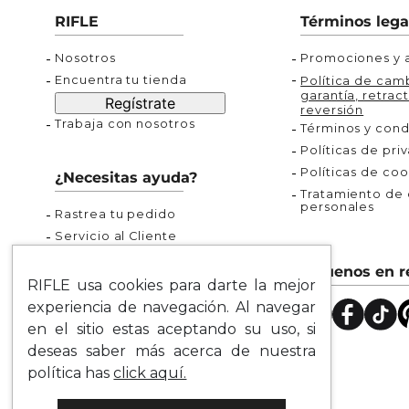
Buzos
Chaquetas y Chalecos
Buzos
10
.
chaquetas mujer
RIFLE
Términos lega
Chaquetas y Chalecos
Chaquetas y Cha
Nosotros
Promociones y a
Encuentra tu tienda
Política de camb
garantía, retract
Regístrate
reversión
Trabaja con nosotros
Términos y cond
Políticas de pri
Políticas de coo
¿Necesitas ayuda?
Tratamiento de d
personales
Rastrea tu pedido
Servicio al Cliente
Preguntas Frecuentes
Síguenos en r
Guía de Tallas
RIFLE usa cookies para darte la mejor
Mapa del Sitio
experiencia de navegación. Al navegar
en el sitio estas aceptando su uso, si
deseas saber más acerca de nuestra
política has
click aquí.