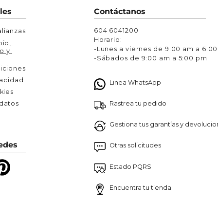
Chaquetas y Chalecos
les
Contáctanos
lecos
604 6041200
lianzas
Horario:
io, 
-Lunes a viernes de 9:00 am a 6:0
o y 
-Sábados de 9:00 am a 5:00 pm
iciones
vacidad
Linea WhatsApp
kies
Rastrea tu pedido
atos 

Gestiona tus garantías y devoluci
edes
Otras solicitudes
Estado PQRS
Encuentra tu tienda