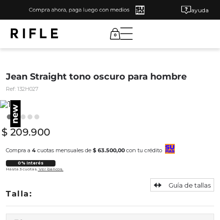
ayuda
0
Jean Straight tono oscuro para hombre
Ref:
132H027
$
209
.
900
Compra a
4
cuotas mensuales de
$ 63.500,00
con tu crédito
0% Interés
Hasta 3 cuotas.
Ver bancos.
Guía de tallas