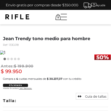
ayuda
0
Jean Trendy tono medio para hombre
Ref:
133G018
$
199
.
900
$
99
.
950
Compra a
4
cuotas mensuales de
$ 30.237,37
con tu crédito
0% Interés
Hasta 3 cuotas.
Ver bancos.
Guía de tallas