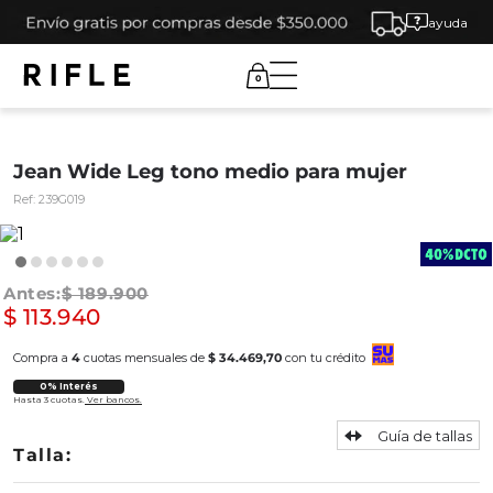
ayuda
0
Jean Wide Leg tono medio para mujer
Ref:
239G019
$
189
.
900
$
113
.
940
Compra a
4
cuotas mensuales de
$ 34.469,70
con tu crédito
0% Interés
Hasta 3 cuotas.
Ver bancos.
Guía de tallas