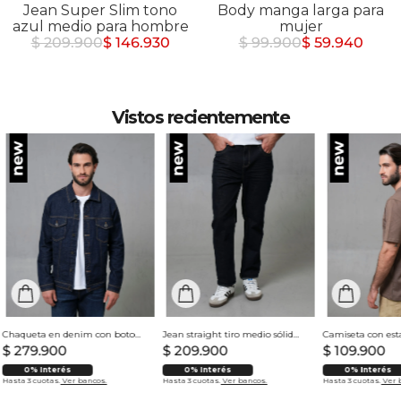
Jean Super Slim tono
Body manga larga para
azul medio para hombre
mujer
$ 209.900
$ 146.930
$ 99.900
$ 59.940
Vistos recientemente
Chaqueta en denim con botones para hombre
Jean straight tiro medio sólido para hombre
$
279
.
900
$
209
.
900
$
109
.
900
0% Interés
0% Interés
0% Interés
Hasta 3 cuotas.
Ver bancos.
Hasta 3 cuotas.
Ver bancos.
Hasta 3 cuotas.
Ver 