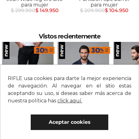
para mujer
para mujer
$ 299.900
$ 149.950
$ 209.900
$ 104.950
Vistos recientemente
RIFLE usa cookies para darte la mejor experiencia
de navegación. Al navegar en el sitio estas
aceptando su uso, si deseas saber más acerca de
nuestra política has
click aquí.
Jean straight tiro medio sólido para hombre
Chaqueta en denim con botones para hombre
$
209
.
900
$
279
.
900
$
109
.
900
Aceptar cookies
0% Interés
0% Interés
0% Interés
Hasta 3 cuotas.
Ver bancos.
Hasta 3 cuotas.
Ver bancos.
Hasta 3 cuotas.
Ver 