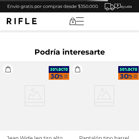
ayuda
0
Podría interesarte
Jean Wide leg tiro alto
Pantalón tipo barrel