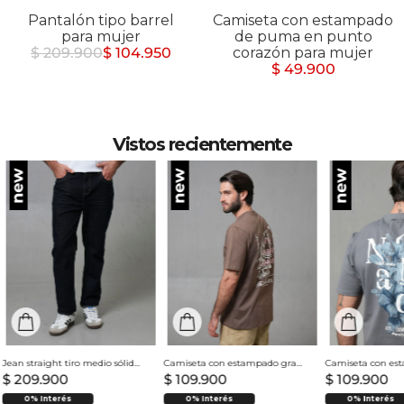
Pantalón tipo barrel
Camiseta con estampado
para mujer
de puma en punto
$ 209.900
$ 104.950
corazón para mujer
$ 49.900
Vistos recientemente
Jean straight tiro medio sólido para hombre
Camiseta con estampado grande en espalda para hombre
$
209
.
900
$
109
.
900
$
109
.
900
0% Interés
0% Interés
0% Interés