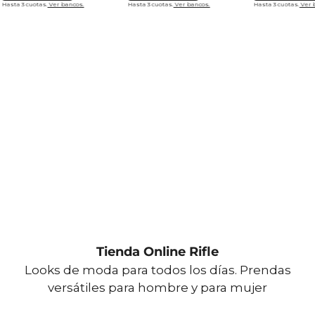
Hasta 3 cuotas.
Ver bancos.
Hasta 3 cuotas.
Ver bancos.
Hasta 3 cuotas.
Ver 
Tienda Online Rifle
Looks de moda para todos los días. Prendas
versátiles para hombre y para mujer