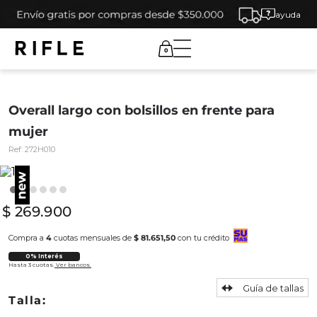
ayuda
0
Overall largo con bolsillos en frente para
mujer
Ref:
272H010
$
269
.
900
Compra a
4
cuotas mensuales de
$ 81.651,50
con tu crédito
0% Interés
Hasta 3 cuotas.
Ver bancos.
Guía de tallas