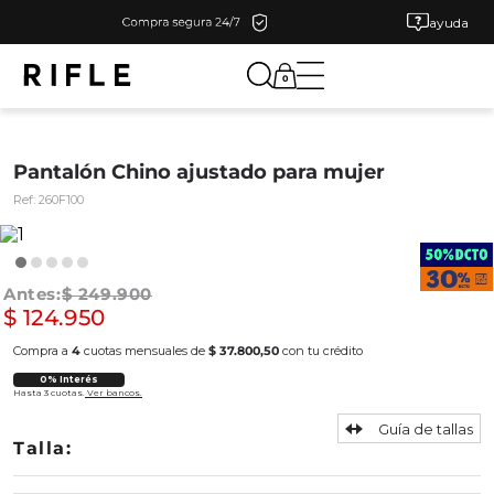
ayuda
0
Pantalón Chino ajustado para mujer
Ref:
260F100
$
249
.
900
$
124
.
950
Compra a
4
cuotas mensuales de
$ 37.800,50
con tu crédito
0% Interés
Hasta 3 cuotas.
Ver bancos.
Guía de tallas