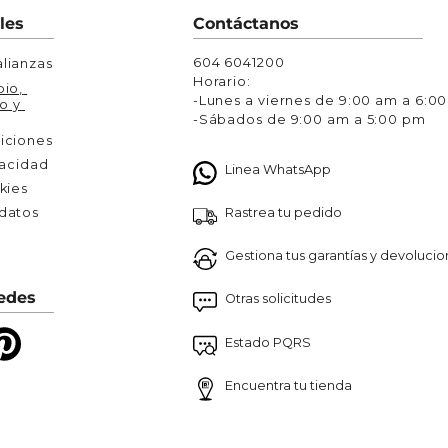
Chaquetas y Chalecos
les
Contáctanos
lecos
604 6041200
lianzas
Horario:
io, 
-Lunes a viernes de 9:00 am a 6:0
o y 
-Sábados de 9:00 am a 5:00 pm
iciones
vacidad
Linea WhatsApp
kies
Rastrea tu pedido
atos 

Gestiona tus garantías y devoluci
edes
Otras solicitudes
Estado PQRS
Encuentra tu tienda