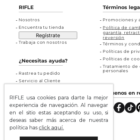
Buzos
Chaquetas y Chalecos
Buzos
10
.
chaquetas mujer
RIFLE
Términos lega
Chaquetas y Chalecos
Chaquetas y Cha
Nosotros
Promociones y a
Encuentra tu tienda
Política de camb
garantía, retract
Regístrate
reversión
Trabaja con nosotros
Términos y cond
Políticas de pri
Políticas de coo
¿Necesitas ayuda?
Tratamiento de d
personales
Rastrea tu pedido
Servicio al Cliente
Preguntas Frecuentes
Síguenos en r
Guía de Tallas
RIFLE usa cookies para darte la mejor
Mapa del Sitio
experiencia de navegación. Al navegar
en el sitio estas aceptando su uso, si
deseas saber más acerca de nuestra
política has
click aquí.