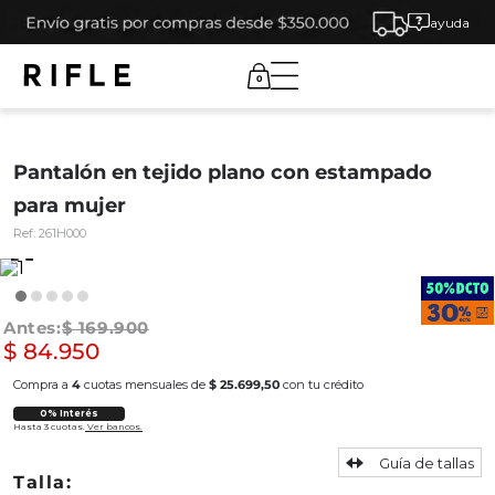
ayuda
0
Pantalón en tejido plano con estampado
para mujer
Ref:
261H000
$
169
.
900
$
84
.
950
Compra a
4
cuotas mensuales de
$ 25.699,50
con tu crédito
0% Interés
Hasta 3 cuotas.
Ver bancos.
Guía de tallas