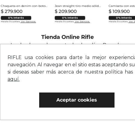
Chaqueta en denim con botones para hombre
Jean straight tiro medio sólido para hombre
$
279
.
900
$
209
.
900
$
109
.
900
0% Interés
0% Interés
0% Interés
Hasta 3 cuotas.
Ver bancos.
Hasta 3 cuotas.
Ver bancos.
Hasta 3 cuotas.
Ver 
Tienda Online Rifle
Looks de moda para todos los días. Prendas
versátiles para hombre y para mujer
RIFLE usa cookies para darte la mejor experienc
navegación. Al navegar en el sitio estas aceptando su
si deseas saber más acerca de nuestra política has
aquí.
Aceptar cookies