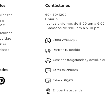
Chaquetas y Chalecos
les
Contáctanos
lecos
604 6041200
lianzas
Horario:
io, 
-Lunes a viernes de 9:00 am a 6:0
o y 
-Sábados de 9:00 am a 5:00 pm
iciones
vacidad
Linea WhatsApp
kies
Rastrea tu pedido
atos 

Gestiona tus garantías y devoluci
edes
Otras solicitudes
Estado PQRS
Encuentra tu tienda