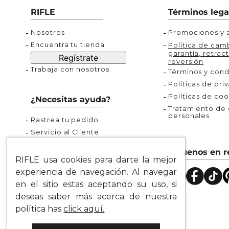
Buzos
Chaquetas y Chalecos
Buzos
10
.
chaquetas mujer
RIFLE
Términos lega
Chaquetas y Chalecos
Chaquetas y Cha
Nosotros
Promociones y a
Encuentra tu tienda
Política de camb
garantía, retract
Regístrate
reversión
Trabaja con nosotros
Términos y cond
Políticas de pri
Políticas de coo
¿Necesitas ayuda?
Tratamiento de d
personales
Rastrea tu pedido
Servicio al Cliente
Preguntas Frecuentes
Síguenos en r
Guía de Tallas
RIFLE usa cookies para darte la mejor
Mapa del Sitio
experiencia de navegación. Al navegar
en el sitio estas aceptando su uso, si
deseas saber más acerca de nuestra
política has
click aquí.