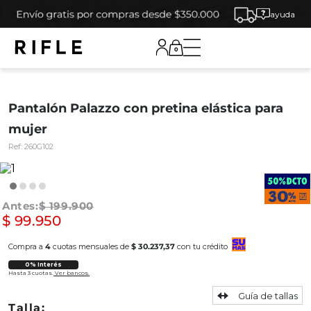
ayuda
0
Pantalón Palazzo con pretina elástica para
mujer
Ref:
260G102
$
199
.
900
$
99
.
950
Compra a
4
cuotas mensuales de
$ 30.237,37
con tu crédito
0% Interés
Hasta 3 cuotas.
Ver bancos.
Guía de tallas