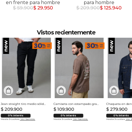
en frente para hombre
para hombre
$ 59.900
$ 29.950
$ 209.900
$ 125.940
Vistos recientemente
Jean straight tiro medio sólido para hombre
Camiseta con estampado grande en espalda para hombre
$
209
.
900
$
109
.
900
$
279
.
900
0% Interés
0% Interés
0% Interés
Hasta 3 cuotas.
Ver bancos.
Hasta 3 cuotas.
Ver bancos.
Hasta 3 cuotas.
Ver 