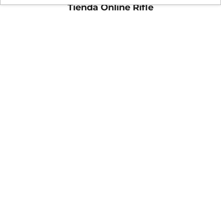
Tienda Online Rifle
Looks de moda para todos los días. Prendas
versátiles para hombre y para mujer