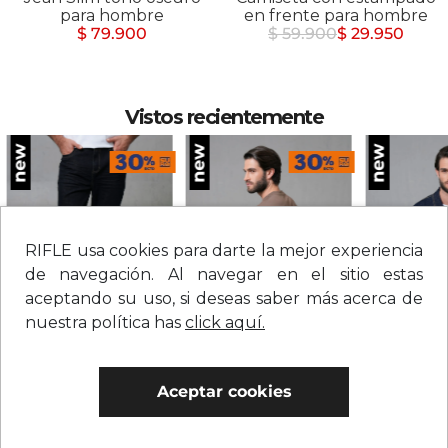
para hombre
en frente para hombre
$ 79.900
$ 59.900
$ 29.950
Vistos recientemente
RIFLE usa cookies para darte la mejor experiencia
de navegación. Al navegar en el sitio estas
aceptando su uso, si deseas saber más acerca de
nuestra política has
click aquí.
Jean straight tiro medio sólido para hombre
Camiseta con estampado grande en espalda para hombre
$
209
.
900
$
109
.
900
$
279
.
900
Aceptar cookies
0% Interés
0% Interés
0% Interés
Hasta 3 cuotas.
Ver bancos.
Hasta 3 cuotas.
Ver bancos.
Hasta 3 cuotas.
Ver 