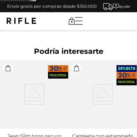
ayuda
0
Podría interesarte
Jean Slim tono oscuro
Camiseta con estampado