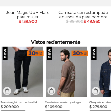
Jean Magic Up + Flare
Camiseta con estampado
para mujer
en espalda para hombre
$ 139.900
$ 99.900
$ 49.950
Vistos recientemente
Jean straight tiro medio sólido para hombre
Camiseta con estampado grande en espalda para hombre
$
209
.
900
$
109
.
900
$
279
.
900