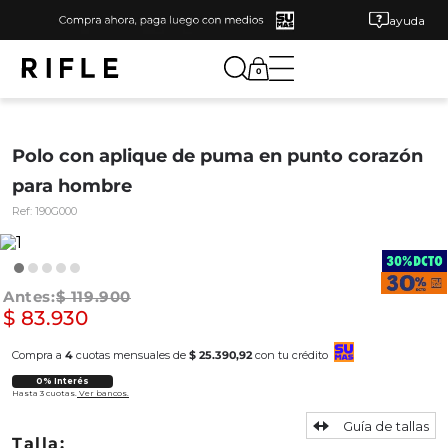
ayuda
0
Polo con aplique de puma en punto corazón
para hombre
Ref:
190G000
$
119
.
900
$
83
.
930
Compra a
4
cuotas mensuales de
$ 25.390,92
con tu crédito
0% Interés
Hasta 3 cuotas.
Ver bancos.
Guía de tallas