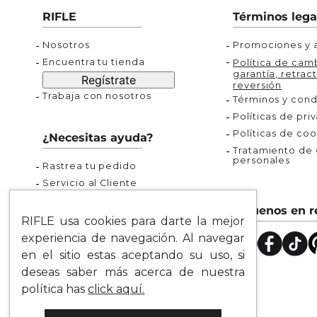
Buzos
Chaquetas y Chalecos
Buzos
10
.
chaquetas mujer
RIFLE
Términos lega
Chaquetas y Chalecos
Chaquetas y Cha
Nosotros
Promociones y a
Encuentra tu tienda
Política de camb
garantía, retract
Regístrate
reversión
Trabaja con nosotros
Términos y cond
Políticas de pri
Políticas de coo
¿Necesitas ayuda?
Tratamiento de d
personales
Rastrea tu pedido
Servicio al Cliente
Preguntas Frecuentes
Síguenos en r
Guía de Tallas
RIFLE usa cookies para darte la mejor
Mapa del Sitio
experiencia de navegación. Al navegar
en el sitio estas aceptando su uso, si
deseas saber más acerca de nuestra
política has
click aquí.