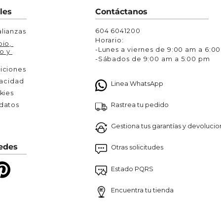
Chaquetas y Chalecos
les
Contáctanos
lecos
604 6041200
lianzas
Horario:
io, 
-Lunes a viernes de 9:00 am a 6:0
o y 
-Sábados de 9:00 am a 5:00 pm
iciones
vacidad
Linea WhatsApp
kies
Rastrea tu pedido
atos 

Gestiona tus garantías y devoluci
edes
Otras solicitudes
Estado PQRS
Encuentra tu tienda