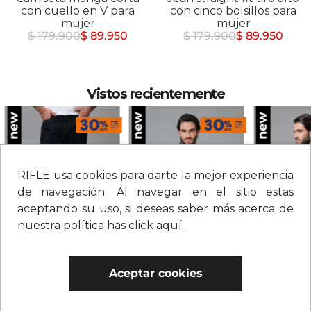
con cuello en V para
con cinco bolsillos para
mujer
mujer
$ 179.900
$ 89.950
$ 179.900
$ 89.950
Vistos recientemente
RIFLE usa cookies para darte la mejor experiencia
de navegación. Al navegar en el sitio estas
aceptando su uso, si deseas saber más acerca de
nuestra política has
click aquí.
Jean straight tiro medio sólido para hombre
Chaqueta en denim con botones para hombre
Aceptar cookies
$
209
.
900
$
279
.
900
$
109
.
900
0% Interés
0% Interés
0% Interés
Hasta 3 cuotas.
Ver bancos.
Hasta 3 cuotas.
Ver bancos.
Hasta 3 cuotas.
Ver 