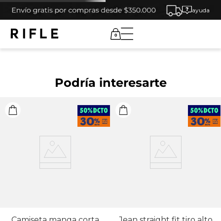
ayuda
0
Podría interesarte
Camiseta manga corta
Jean straight fit tiro alto