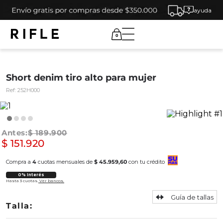
ayuda
0
Short denim tiro alto para mujer
Ref:
252H000
$
189
.
900
$
151
.
920
Compra a
4
cuotas mensuales de
$ 45.959,60
con tu crédito
0% Interés
Hasta 3 cuotas.
Ver bancos.
Guía de tallas