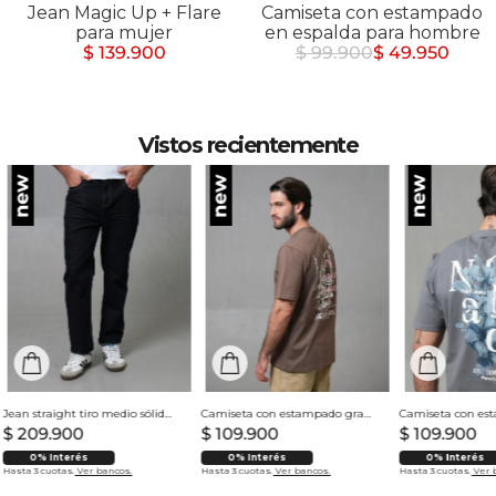
Jean Magic Up + Flare
Camiseta con estampado
para mujer
en espalda para hombre
$ 139.900
$ 99.900
$ 49.950
Vistos recientemente
Jean straight tiro medio sólido para hombre
Camiseta con estampado grande en espalda para hombre
$
209
.
900
$
109
.
900
$
109
.
900
0% Interés
0% Interés
0% Interés
Hasta 3 cuotas.
Ver bancos.
Hasta 3 cuotas.
Ver bancos.
Hasta 3 cuotas.
Ver 