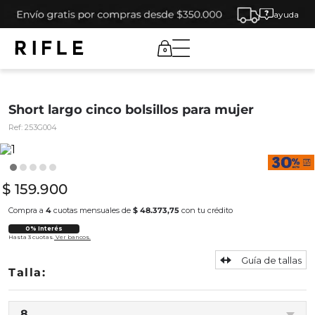
ayuda
0
Short largo cinco bolsillos para mujer
Ref:
253G004
$
159
.
900
Compra a
4
cuotas mensuales de
$ 48.373,75
con tu crédito
0% Interés
Hasta 3 cuotas.
Ver bancos.
Guía de tallas
8