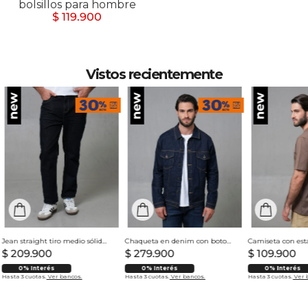
bolsillos para hombre
$ 119.900
Vistos recientemente
Jean straight tiro medio sólido para hombre
Chaqueta en denim con botones para hombre
$
209
.
900
$
279
.
900
$
109
.
900
0% Interés
0% Interés
0% Interés
Hasta 3 cuotas.
Ver bancos.
Hasta 3 cuotas.
Ver bancos.
Hasta 3 cuotas.
Ver 